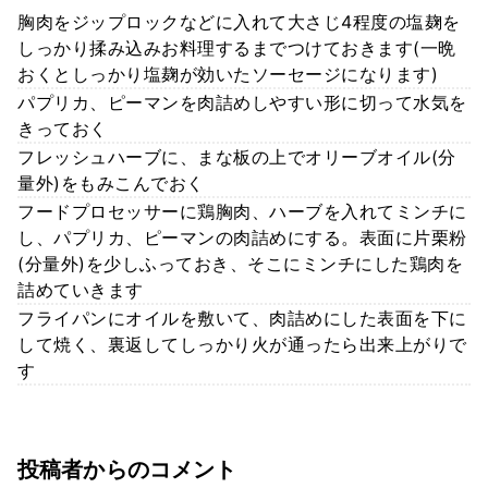
胸肉をジップロックなどに入れて大さじ4程度の塩麹を
しっかり揉み込みお料理するまでつけておきます(一晩
おくとしっかり塩麹が効いたソーセージになります)
パプリカ、ピーマンを肉詰めしやすい形に切って水気を
きっておく
フレッシュハーブに、まな板の上でオリーブオイル(分
量外)をもみこんでおく
フードプロセッサーに鶏胸肉、ハーブを入れてミンチに
し、パプリカ、ピーマンの肉詰めにする。表面に片栗粉
(分量外)を少しふっておき、そこにミンチにした鶏肉を
詰めていきます
フライパンにオイルを敷いて、肉詰めにした表面を下に
して焼く、裏返してしっかり火が通ったら出来上がりで
す
投稿者からのコメント