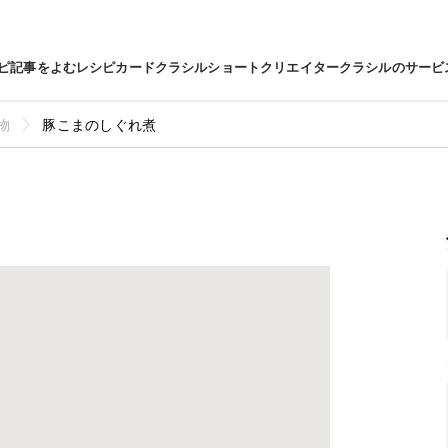
ピ
記事をよむ
レシピカード
クラシルショート
クリエイター
クラシルのサービ
物
豚こまのしぐれ煮