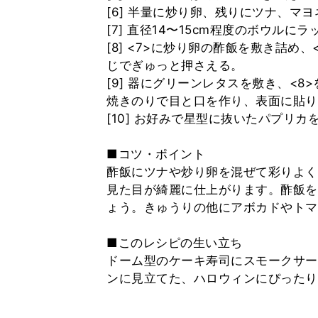
[6] 半量に炒り卵、残りにツナ、マ
[7] 直径14〜15cm程度のボウル
[8] <7>に炒り卵の酢飯を敷き詰
じでぎゅっと押さえる。
[9] 器にグリーンレタスを敷き、<
焼きのりで目と口を作り、表面に貼り
[10] お好みで星型に抜いたパプリカ
■コツ・ポイント
酢飯にツナや炒り卵を混ぜて彩りよく
見た目が綺麗に仕上がります。酢飯を
ょう。きゅうりの他にアボカドやトマ
■このレシピの生い立ち
ドーム型のケーキ寿司にスモークサー
ンに見立てた、ハロウィンにぴったり