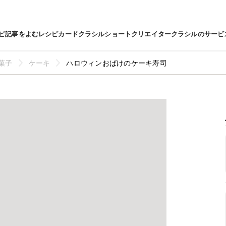
ピ
記事をよむ
レシピカード
クラシルショート
クリエイター
クラシルのサービ
菓子
ケーキ
ハロウィンおばけのケーキ寿司