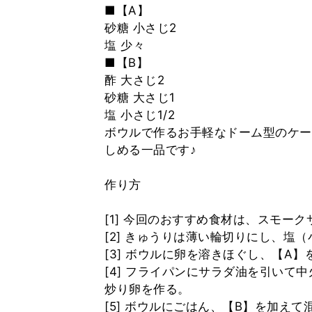
■【A】
砂糖 小さじ2
塩 少々
■【B】
酢 大さじ2
砂糖 大さじ1
塩 小さじ1/2
ボウルで作るお手軽なドーム型のケー
しめる一品です♪
作り方
[1] 今回のおすすめ食材は、スモー
[2] きゅうりは薄い輪切りにし、塩
[3] ボウルに卵を溶きほぐし、【A
[4] フライパンにサラダ油を引いて
炒り卵を作る。
[5] ボウルにごはん、【B】を加え