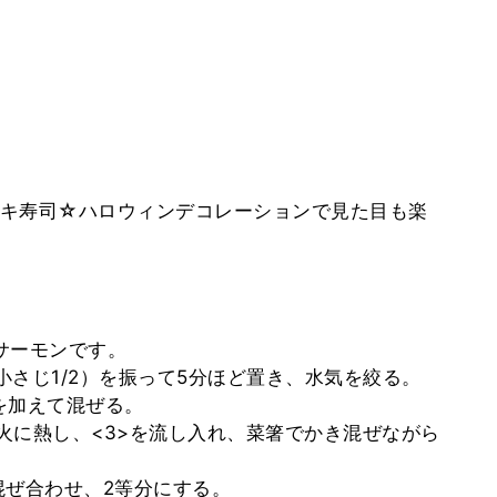
キ寿司☆ハロウィンデコレーションで見た目も楽
クサーモンです。
（小さじ1/2）を振って5分ほど置き、水気を絞る。
】を加えて混ぜる。
中火に熱し、<3>を流し入れ、菜箸でかき混ぜながら
て混ぜ合わせ、2等分にする。