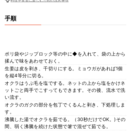
料理を安全に楽しむための注意事項
手順
ポリ袋やジップロック等の中に◆を入れて、袋の上から
揉んで味をあわせておく。
生姜は皮を剥き、千切りにする。ミョウガがあれば1個
を縦4等分に切る。
オクラはうぶ毛を塩でする。ネットの上から塩をかけネ
ットごと両手でこすってもできます。その後、流水で洗
い流す。
オクラのガクの部分を包丁でくるんと剥き、下処理しま
す。
沸騰した湯でオクラを茹でる。（30秒だけでOK。)その
間、弱く沸騰を続けた状態で箸で混ぜて茹でる。