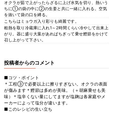
オクラが茹で上がったらざるに上げ水気を切り、熱いう
ちに①の袋の中に②の生姜と共に一緒に入れる。空気
を抜いて袋の口を縛る。
こちらはミョウガ入り彩りも綺麗です。
粗熱を取り冷蔵庫に入れ1～2時間くらい冷やして出来上
がり。器に盛り大葉があればちぎって乗せ鰹節をかけて
召し上がって下さい。
投稿者からのコメント
■コツ・ポイント
＊工程③で必要以上に擦りすぎない。オクラの表面
が傷みます＊鰹節は多めが美味。（＋胡麻乗せも美
味）＊塩辛くない量にしてますが塩麹は各家庭やメ
ーカーによって塩分が違います。
■このレシピの生い立ち