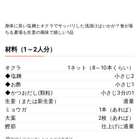
身体に良い塩麹とオクラでサッパリした浅漬けはいかが？食が落
ちる夏場も生姜の風味で嬉しい1品
材料
（1～2人分）
オクラ
1ネット（8～10本くらい）
◆塩麹
小さじ2
◆お酢
小さじ1
◆かつおだし(顆粒)
小さじ3分の1
生姜（または新生姜）
適量
ミョウガ
1本（あれば）
大葉
2枚（あれば）
鰹節
仕上げに適量