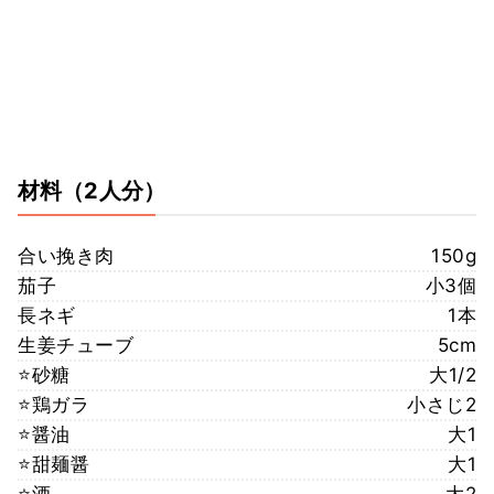
材料
（2人分）
合い挽き肉
150g
茄子
小3個
長ネギ
1本
生姜チューブ
5cm
⭐砂糖
大1/2
⭐鶏ガラ
小さじ2
⭐醤油
大1
⭐甜麺醤
大1