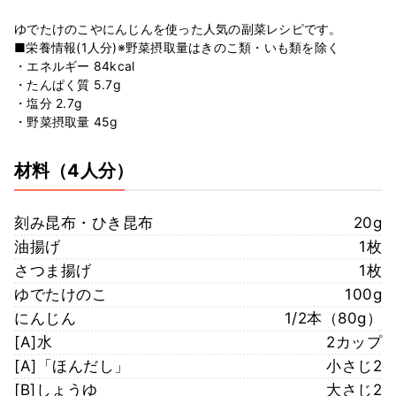
ゆでたけのこやにんじんを使った人気の副菜レシピです。
■栄養情報(1人分)※野菜摂取量はきのこ類・いも類を除く
・エネルギー 84kcal
・たんぱく質 5.7g
・塩分 2.7g
・野菜摂取量 45g
材料
（4人分）
刻み昆布・ひき昆布
20g
油揚げ
1枚
さつま揚げ
1枚
ゆでたけのこ
100g
にんじん
1/2本（80g）
[A]水
2カップ
[A]「ほんだし」
小さじ2
[B]しょうゆ
大さじ2