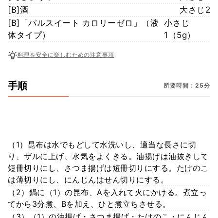
[B]酒
大さじ2
[B]「パルスイート カロリーゼロ」（液
小さじ
体タイプ）
1（5g）
料理を安全に楽しむための注意事項
手順
所要時間：25分
（1）昆布は水でもどして水洗いし、適当な長さに切
り、ザルに上げ、水気をよくきる。油揚げは油抜きして
短冊切りにし、さつま揚げは短冊切りにする。たけのこ
は薄切りにし、にんじんはせん切りにする。
（2）鍋に（1）の昆布、Aを入れて火にかける。煮立っ
てから3分煮、Bを加え、ひと煮立ちさせる。
（3）（1）の油揚げ・さつま揚げ・たけのこ・にんじん