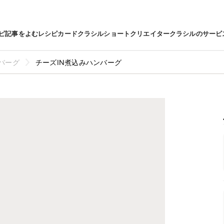
ピ
記事をよむ
レシピカード
クラシルショート
クリエイター
クラシルのサービ
バーグ
チーズIN煮込みハンバーグ