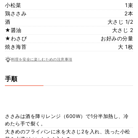
小松菜
1束
鶏ささみ
2本
酒
大さじ 1/2
★醤油
大さじ 2
★わさび
お好みの分量
焼き海苔
大 1枚
料理を安全に楽しむための注意事項
手順
ささみは酒を降りレンジ（600W）で1分半加熱し、冷
めたら手で裂く。
大きめのフライパンに水を大さじ2を入れ、洗った小松