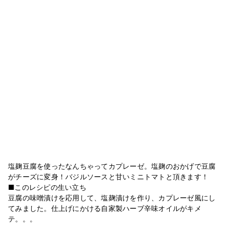
塩麹豆腐を使ったなんちゃってカプレーゼ。塩麹のおかげで豆腐
がチーズに変身！バジルソースと甘いミニトマトと頂きます！
■このレシピの生い立ち
豆腐の味噌漬けを応用して、塩麹漬けを作り、カプレーゼ風にし
てみました。仕上げにかける自家製ハーブ辛味オイルがキメ
テ。。。