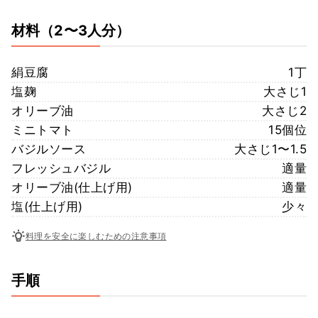
材料
（2〜3人分）
絹豆腐
1丁
塩麹
大さじ1
オリーブ油
大さじ2
ミニトマト
15個位
バジルソース
大さじ1〜1.5
フレッシュバジル
適量
オリーブ油(仕上げ用)
適量
塩(仕上げ用)
少々
料理を安全に楽しむための注意事項
手順