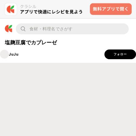
塩麹豆腐でカプレーゼ
JuJu
フォロー