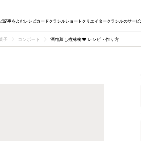
ピ
記事をよむ
レシピカード
クラシルショート
クリエイター
クラシルのサービ
菓子
コンポート
酒粕蒸し煮林檎❤ レシピ・作り方