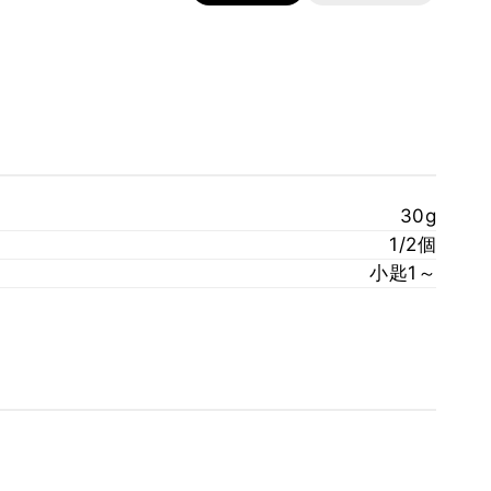
30g
1/2個
小匙1～