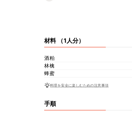
材料
（1人分）
酒粕
林檎
蜂蜜
料理を安全に楽しむための注意事項
手順