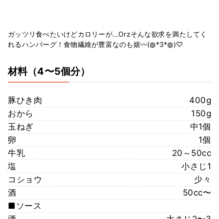
ガッツリ食べたいけどカロリーが…Orzそんな欲求を満たしてく
れるハンバーグ！食物繊維が豊富なのも嬉〰(◍*3*◍)♡
材料
（4〜5個分）
豚ひき肉
400g
おから
150g
玉ねぎ
中1個
卵
1個
牛乳
20～50cc
塩
小さじ1
コショウ
少々
酒
50cc〜
■ソース
酒
大さじ2〜3