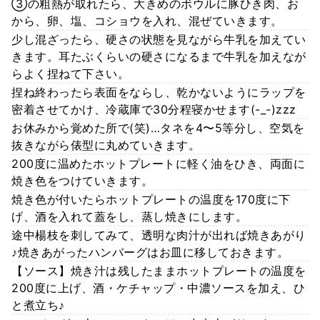
③の粗熱が取れたら、大きめのボウルに豚ひき肉、お
から、卵、塩、コショウを入れ、混ぜていきます。
少し混ざったら、硬さの状態を見ながら牛乳を加えてい
きます。耳たぶくらいの硬さになるまで牛乳を加えなが
らよく捏ねて下さい。
捏ね終わったら表面をならし、乾かないようにラップを
密着させてかけ、冷蔵庫で30分程寝かせます(-_-)zzz
お休みから覚めた所で(笑)…タネを4〜5等分し、空気を
抜きながら俵型に丸めていきます。
200度に温めたホットプレートに軽く油をひき、両面に
焼き色をつけていきます。
焼き色が付いたらホットプレートの温度を170度に下
げ、酒を入れて蓋をし、蒸し焼きにします。
途中楊枝を刺してみて、透明な肉汁が出れば焼きあがり
♪焼きあがったハンバーグはお皿に移しておきます。
【ソース】焼き汁は残したままホットプレートの温度を
200度に上げ、酒・ケチャップ・中濃ソースを加え、ひ
と煮立ち♪