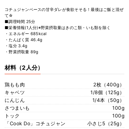
コチュジャンベースの甘辛ダレが食欲そそる！最後はご飯と混ぜ
て☆
■調理時間 25分
■栄養情報(1人分)※野菜摂取量はきのこ類・いも類を除く
・エネルギー 685kcal
・たんぱく質 46.4g
・塩分 3.4g
・野菜摂取量 89g
材料
（2人分）
鶏もも肉
2枚（400g）
キャベツ
1/8個（125g）
にんじん
1/4本（50g）
さつまいも
100g
トック
100g
「Cook Do」コチュジャン
小さじ5（25g）