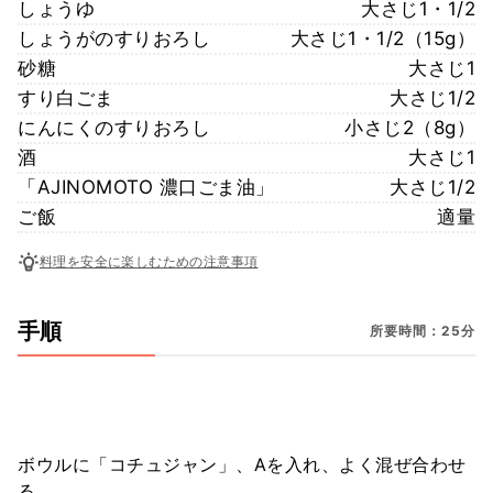
しょうゆ
大さじ1・1/2
しょうがのすりおろし
大さじ1・1/2（15g）
砂糖
大さじ1
すり白ごま
大さじ1/2
にんにくのすりおろし
小さじ2（8g）
酒
大さじ1
「AJINOMOTO 濃口ごま油」
大さじ1/2
ご飯
適量
料理を安全に楽しむための注意事項
手順
所要時間：25分
ボウルに「コチュジャン」、Aを入れ、よく混ぜ合わせ
る。