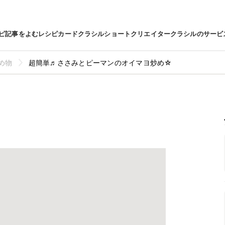
ピ
記事をよむ
レシピカード
クラシルショート
クリエイター
クラシルのサービ
め物
超簡単♬ささみとピーマンのオイマヨ炒め☆