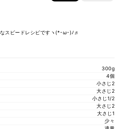
スピードレシピですヽ(*･ω･)ﾉ♬
300g
4個
小さじ2
大さじ2
小さじ1/2
大さじ2
大さじ1
少々
適量