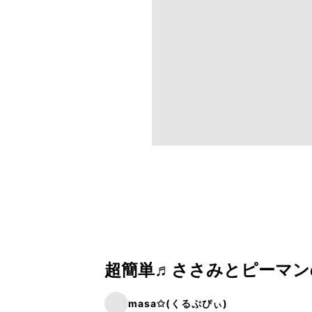
超簡単♬ささみとピーマン
masa✩(くるぷぴぃ)