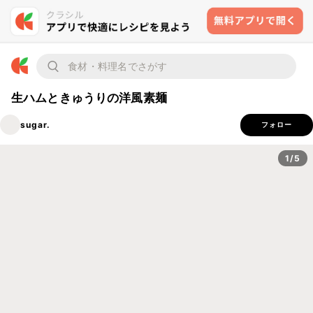
生ハムときゅうりの洋風素麺
sugar.
フォロー
1/5