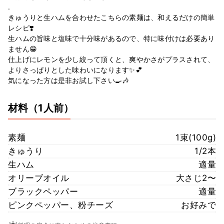
.
きゅうりと生ハムを合わせたこちらの素麺は、和えるだけの簡単
レシピ❣️
生ハムの旨味と塩味で十分味があるので、特に味付けは必要あり
ません😁
仕上げにレモンを少し絞って頂くと、爽やかさがプラスされて、
よりさっぱりとした味わいになります✨💕
気になった方は是非お試し下さい🍳🎶
材料
（1人前）
素麺
1束(100g)
きゅうり
1/2本
生ハム
適量
オリーブオイル
大さじ2〜
ブラックペッパー
適量
ピンクペッパー、粉チーズ
お好みで