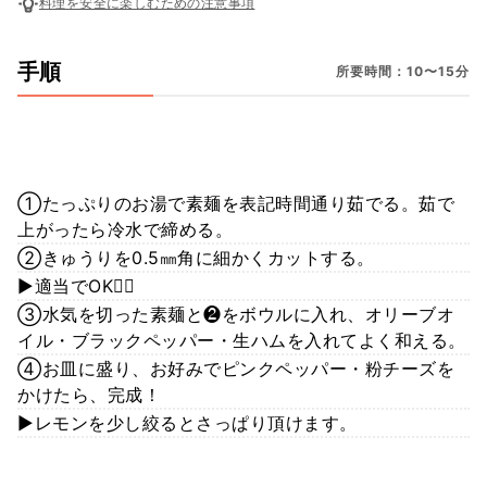
料理を安全に楽しむための注意事項
手順
所要時間：10〜15分
①たっぷりのお湯で素麺を表記時間通り茹でる。茹で
上がったら冷水で締める。
②きゅうりを0.5㎜角に細かくカットする。
▶︎適当でOK🙆‍♀️
③水気を切った素麺と❷をボウルに入れ、オリーブオ
イル・ブラックペッパー・生ハムを入れてよく和える。
④お皿に盛り、お好みでピンクペッパー・粉チーズを
かけたら、完成！
▶︎レモンを少し絞るとさっぱり頂けます。