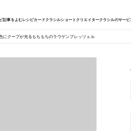
ピ
記事をよむ
レシピカード
クラシルショート
クリエイター
クラシルのサービ
色にクープが光るもちもちのラウゲンプレッツェル