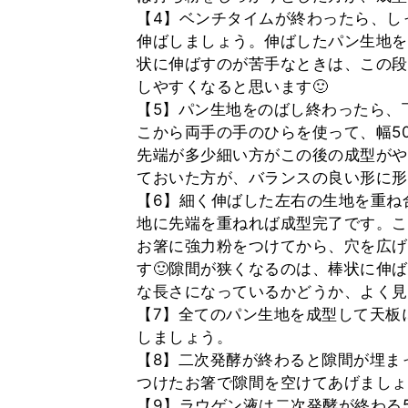
【4】ベンチタイムが終わったら、し
伸ばしましょう。伸ばしたパン生地を
状に伸ばすのが苦手なときは、この段
しやすくなると思います🙂
【5】パン生地をのばし終わったら、
こから両手の手のひらを使って、幅5
先端が多少細い方がこの後の成型がや
ておいた方が、バランスの良い形に形
【6】細く伸ばした左右の生地を重ね
地に先端を重ねれば成型完了です。こ
お箸に強力粉をつけてから、穴を広げ
す🙂隙間が狭くなるのは、棒状に伸
な長さになっているかどうか、よく見
【7】全てのパン生地を成型して天板に
しましょう。
【8】二次発酵が終わると隙間が埋ま
つけたお箸で隙間を空けてあげましょ
【9】ラウゲン液は二次発酵が終わる