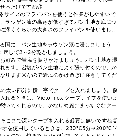
せるだけですね😉
せるサイズのフライパンを使うと作業がしやすいで
、ラウゲン液の高さが低すぎてパン生地が底につ
に浮くぐらいの大きさのフライパンを使いましょ
いる間に、パン生地をラウゲン液に浸しましょう。
に戻して2～3分乾かしましょう。
、お好みで岩塩を振りかけましょう。パン生地が湿
れます。岩塩がパン生地によく張り付くので、か
なります😣なので岩塩のかけ過ぎに注意してくだ
地の太い部分に横一字でクープを入れましょう。僕
るときは、Victorinox クープナイフを使いま
裂いてくれるので、かなり綺麗にまっすぐなクー
、そこまで深いクープを入れる必要は無いですね🙂
シオを使用しているときは、230℃5分→200℃14
いるので、焼き終わりが近づいてくるとどんどん