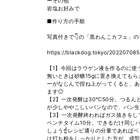
ーその他
■作り方の手順
写真付きで👇の「黒わんこカフェ」の
https://blackdog.tokyo/20220708
【1】今回はラウゲン液を作るのに使
無いときは砂糖15gに置き換えても
ーがなじんで捏ね上がってくると、あ
ます🙂
【2】一次発酵は30℃50分。つるん
が少しややこしいパンなので、パン生
【3】一次発酵終わればガス抜きをし
ベンチタイム10分。できるだけ同じ
しょう☝レシピ通りの分量であればベ
は打ち粉をしっかりとした方が、成型