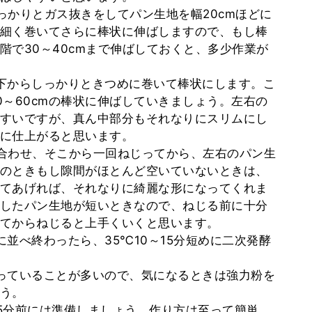
っかりとガス抜きをしてパン生地を幅20cmほどに
細く巻いてさらに棒状に伸ばしますので、もし棒
階で30～40cmまで伸ばしておくと、多少作業が
下からしっかりときつめに巻いて棒状にします。こ
0～60cmの棒状に伸ばしていきましょう。左右の
すいですが、真ん中部分もそれなりにスリムにし
に仕上がると思います。
合わせ、そこから一回ねじってから、左右のパン生
のときもし隙間がほとんど空いていないときは、
てあげれば、それなりに綺麗な形になってくれま
ばしたパン生地が短いときなので、ねじる前に十分
てからねじると上手くいくと思います。
並べ終わったら、35℃10～15分短めに二次発酵
っていることが多いので、気になるときは強力粉を
う。
5分前には準備しましょう。作り方は至って簡単