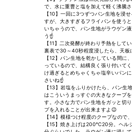
で、水に重曹と塩を加えて軽く沸騰さ
【10】一回に3つずつパン生地を浸
すが、大きすぎるフライパンを使うと
いちゃうので、パン生地がラウゲン液
う☝
【11】二次発酵が終わり予熱をして
裏表で30～40秒程度浸したら、天板
【12】パン生地を乾かしている間に
っているので、結構良く張り付いてく
け過ぎるとめちゃくちゃ塩辛いパンに
さいね☝
【13】岩塩をふりかけたら、パン生
はこういうまっすぐの大きなクープを入れ
す。小さな力でパン生地をガッと切り
プを入れることが出来ますよ😉
【14】模様つけ程度のクープなので
【15】焼き上げは200℃20分。ヘル
分ぐらいでした。ラウゲン液に浸して