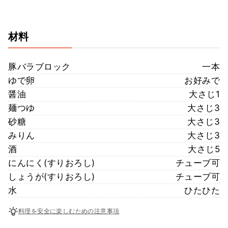
材料
豚バラブロック
一本
ゆで卵
お好みで
醤油
大さじ1
麺つゆ
大さじ3
砂糖
大さじ3
みりん
大さじ3
酒
大さじ5
にんにく(すりおろし)
チューブ可
しょうが(すりおろし)
チューブ可
水
ひたひた
料理を安全に楽しむための注意事項