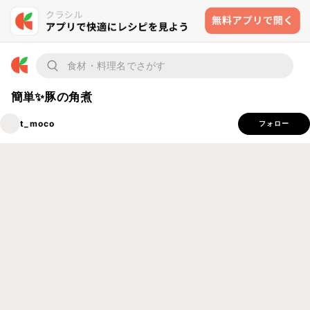
簡単✨豚の角煮
t_moco
フォロー