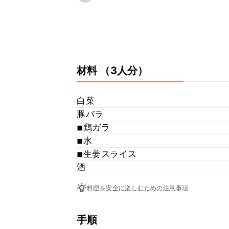
材料
（3人分）
白菜
豚バラ
◾︎鶏ガラ
◾︎水
◾︎生姜スライス
酒
料理を安全に楽しむための注意事項
手順