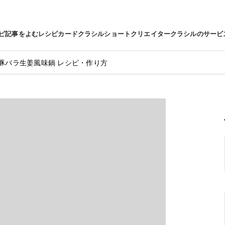
ピ
記事をよむ
レシピカード
クラシルショート
クリエイター
クラシルのサービ
豚バラ生姜風味鍋 レシピ・作り方