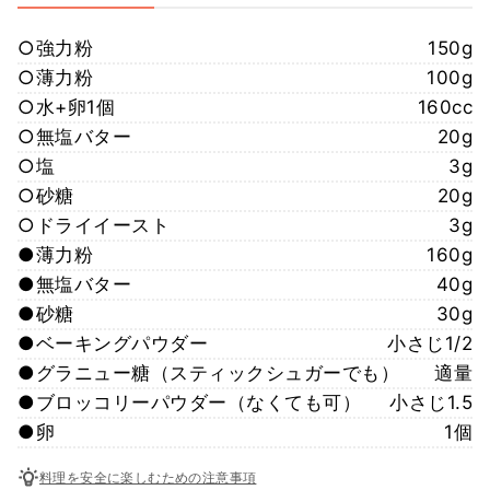
○強力粉
150g
○薄力粉
100g
○水+卵1個
160cc
○無塩バター
20g
○塩
3g
○砂糖
20g
○ドライイースト
3g
●薄力粉
160g
●無塩バター
40g
●砂糖
30g
●ベーキングパウダー
小さじ1/2
●グラニュー糖（スティックシュガーでも）
適量
●ブロッコリーパウダー（なくても可）
小さじ1.5
●卵
1個
料理を安全に楽しむための注意事項