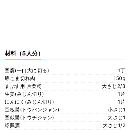
材料
（5人分）
豆腐(一口大に切る)
1丁
豚こま切れ肉
150g
まぶす用 片栗粉
大さじ2/3
生姜(みじん切り)
1片
にんにく(みじん切り)
1片
豆板醤(トウバンジャン)
小さじ1
豆鼓醤(トウチジャン)
大さじ1
紹興酒
大さじ1/2