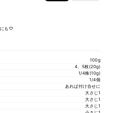
にも♡
100g
4、5枚(20g)
1/4株(10g)
1/4個
あれば付け合せに
大さじ1
大さじ1
大さじ1
小さじ1