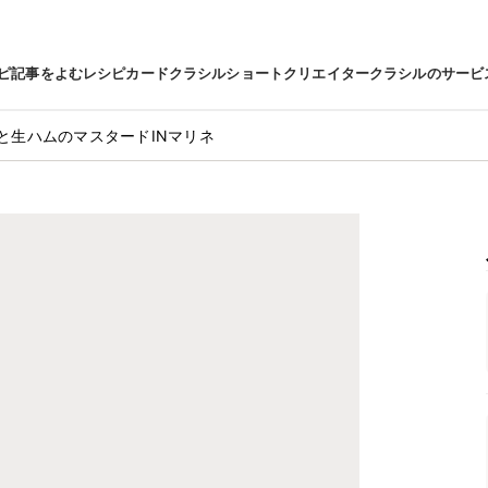
ピ
記事をよむ
レシピカード
クラシルショート
クリエイター
クラシルのサービ
と生ハムのマスタードINマリネ