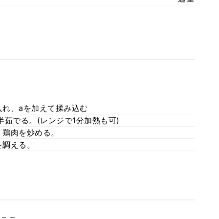
れ、aを加えて揉み込む
茹でる。(レンジで1分加熱も可)
、鶏肉を炒める。
を調える。
＝＝