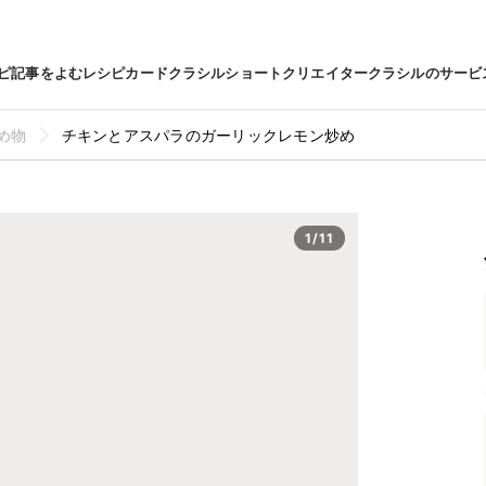
ピ
記事をよむ
レシピカード
クラシルショート
クリエイター
クラシルのサービ
め物
チキンとアスパラのガーリックレモン炒め
1/11