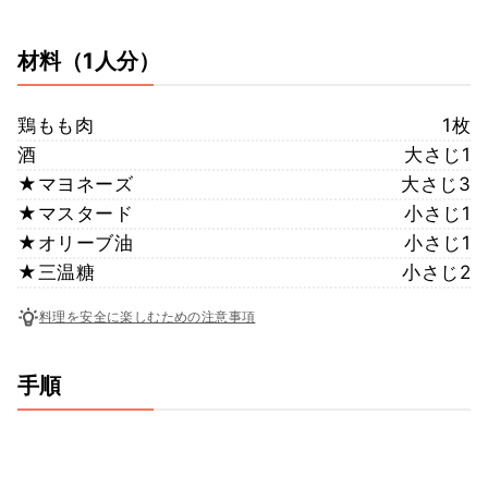
材料
（1人分）
鶏もも肉
1枚
酒
大さじ1
★マヨネーズ
大さじ3
★マスタード
小さじ1
★オリーブ油
小さじ1
★三温糖
小さじ2
料理を安全に楽しむための注意事項
手順