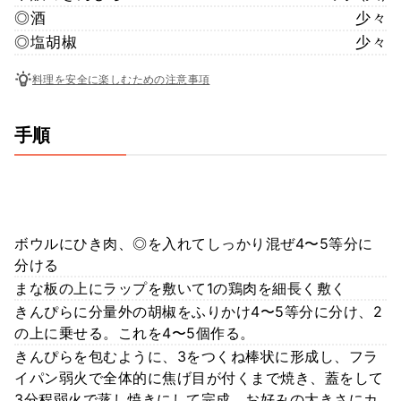
◎酒
少々
◎塩胡椒
少々
料理を安全に楽しむための注意事項
手順
ボウルにひき肉、◎を入れてしっかり混ぜ4〜5等分に
分ける
まな板の上にラップを敷いて1の鶏肉を細長く敷く
きんぴらに分量外の胡椒をふりかけ4〜5等分に分け、2
の上に乗せる。これを4〜5個作る。
きんぴらを包むように、3をつくね棒状に形成し、フラ
イパン弱火で全体的に焦げ目が付くまで焼き、蓋をして
3分程弱火で蒸し焼きにして完成。お好みの大きさにカ