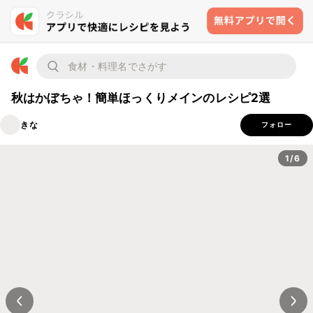
秋はかぼちゃ！簡単ほっくりメインのレシピ2選
きな
フォロー
1/6