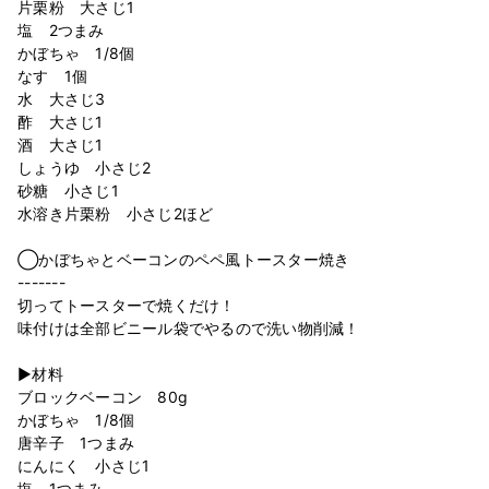
片栗粉 大さじ1
塩 2つまみ
かぼちゃ 1/8個
なす 1個
水 大さじ3
酢 大さじ1
酒 大さじ1
しょうゆ 小さじ2
砂糖 小さじ1
水溶き片栗粉 小さじ2ほど
◯かぼちゃとベーコンのペペ風トースター焼き
-------
切ってトースターで焼くだけ！
味付けは全部ビニール袋でやるので洗い物削減！
▶︎材料
ブロックベーコン 80g
かぼちゃ 1/8個
唐辛子 1つまみ
にんにく 小さじ1
塩 1つまみ