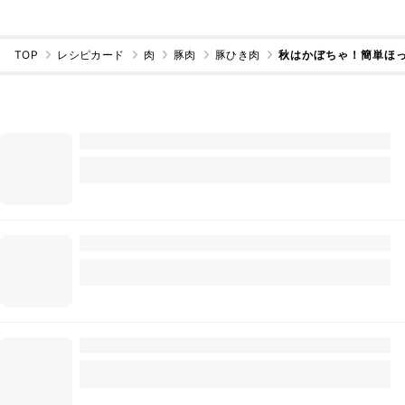
TOP
レシピカード
肉
豚肉
豚ひき肉
秋はかぼちゃ！簡単ほ