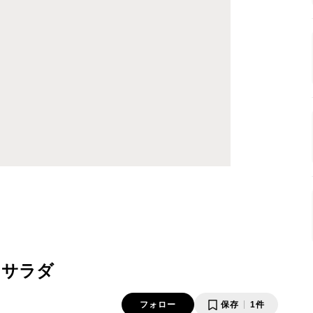
ネサラダ
フォロー
保存
1件