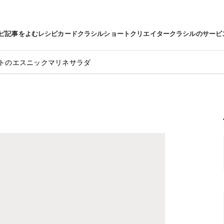
ピ
記事をよむ
レシピカード
クラシルショート
クリエイター
クラシルのサービ
トのエスニックマリネサラダ