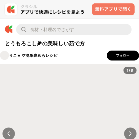
とうもろこし🌽の美味しい茹で方
りこ★♡簡単褒めらレシピ
フォロー
1/8