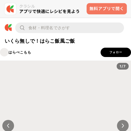
いくら無しで！はらこ飯風ご飯
はらぺこもも
フォロー
1/7