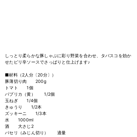
しっとり柔らかな豚しゃぶに彩り野菜を合わせ、タバスコを効か
せたピリ辛ソースでさっぱりと仕上げます♪
■材料（2人分〔20分〕）
豚薄切り肉 200g
トマト 1個
パプリカ（黄） 1/2個
玉ねぎ 1/4個
きゅうり 1/2本
ズッキーニ 1/3本
水 1000ml
酒 大さじ2
パセリ（みじん切り） 適量