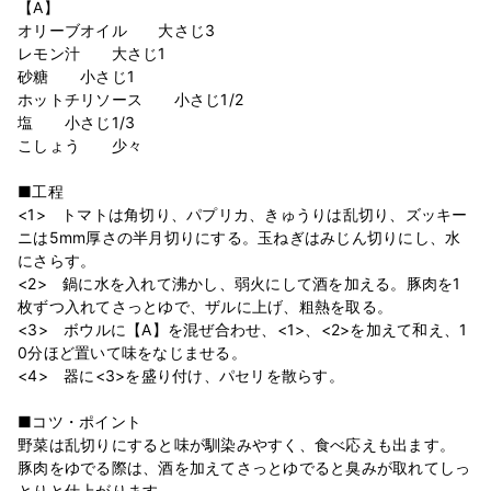
【A】
オリーブオイル 大さじ3
レモン汁 大さじ1
砂糖 小さじ1
ホットチリソース 小さじ1/2
塩 小さじ1/3
こしょう 少々
■工程
<1> トマトは角切り、パプリカ、きゅうりは乱切り、ズッキー
ニは5mm厚さの半月切りにする。玉ねぎはみじん切りにし、水
にさらす。
<2> 鍋に水を入れて沸かし、弱火にして酒を加える。豚肉を1
枚ずつ入れてさっとゆで、ザルに上げ、粗熱を取る。
<3> ボウルに【A】を混ぜ合わせ、<1>、<2>を加えて和え、1
0分ほど置いて味をなじませる。
<4> 器に<3>を盛り付け、パセリを散らす。
■コツ・ポイント
野菜は乱切りにすると味が馴染みやすく、食べ応えも出ます。
豚肉をゆでる際は、酒を加えてさっとゆでると臭みが取れてしっ
とりと仕上がります。