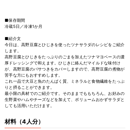
■保存期間
冷蔵5日／冷凍1か月
■紹介文
今日は、高野豆腐とひじきを使ったツナサラダのレシピをご紹介
します。
高野豆腐とひじきをたっぷりのごまを加えたツナマヨベースの濃
厚ドレッシングで和えます。ひじきに絡んだマイルドな味付け
が、高野豆腐のパサつきをカバーしますので、高野豆腐の煮物が
苦手な方にもおすすめします。
これ一品で大豆と魚のたんぱく質、ミネラルと食物繊維をたっぷ
りと摂ることができます。
最小限の具材でのご紹介です。そのままでももちろん、お好みの
生野菜やハムやチーズなどを加えて、ボリュームおかずサラダと
しても活用いただけます。
材料
（4人分）