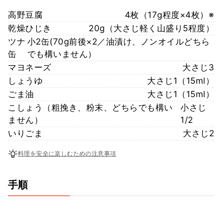
高野豆腐
4枚（17g程度×4枚）※
乾燥ひじき
20g（大さじ軽く山盛り5程度）
ツナ
小2缶(70g前後×2／油漬け、ノンオイルどちら
缶
でも構いません）
マヨネーズ
大さじ3
しょうゆ
大さじ1（15ml）
ごま油
大さじ1（15ml）
こしょう（粗挽き、粉末、どちらでも構い
小さじ
ません）
1/2
いりごま
大さじ2
料理を安全に楽しむための注意事項
手順