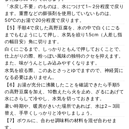
「水戻し不要」のものは、水につけて1～2分程度で戻り
ます。重曹などの膨張剤を使用していないものは、
50℃のお湯で20分程度で戻ります。
【5】手順4で戻した高野豆腐を、水の中で白くにごる
までもむようにして押し、水気を絞り1.5cm（人差し指
の幅目安）角に切ります。
白くにごるまで、しっかりともんで押しておくことで、
仕上がりの際、粉っぽい風味の独特のクセを抑えます。
また、味がうんとしみ込みやすくなります。
水気を絞る際、このあとさっとゆでますので、神経質に
なる必要はありません。
【6】お湯が充分に沸騰したことを確認できたら手順5
の高野豆腐を加え、10数えたら火を止め、ざるにあげて
水にさらして冷やし、水気を切っておきます。
暑い時期や、暖房がきいた場所であれば、水は2～3回
替え、手早くしっかりと冷やしましょう。
【7】ボウルに、合わせ調味料の材料を混ぜ合わせま
す。