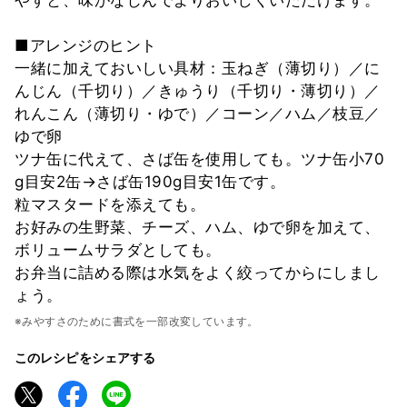
■アレンジのヒント
一緒に加えておいしい具材：玉ねぎ（薄切り）／に
んじん（千切り）／きゅうり（千切り・薄切り）／
れんこん（薄切り・ゆで）／コーン／ハム／枝豆／
ゆで卵
ツナ缶に代えて、さば缶を使用しても。ツナ缶小70
g目安2缶→さば缶190g目安1缶です。
粒マスタードを添えても。
お好みの生野菜、チーズ、ハム、ゆで卵を加えて、
ボリュームサラダとしても。
お弁当に詰める際は水気をよく絞ってからにしまし
ょう。
※みやすさのために書式を一部改変しています。
このレシピをシェアする