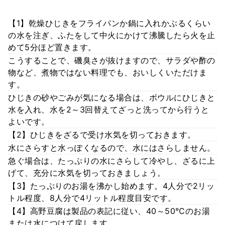
【1】乾燥ひじきをフライパンか鍋に入れかぶるくらい
の水を注ぎ、ふたをして中火にかけて沸騰したら火を止
めて5分ほど置きます。
こうすることで、磯臭さが抜けますので、サラダや酢の
物など、煮物ではない料理でも、おいしくいただけま
す。
ひじきの砂やごみが気になる場合は、ボウルにひじきと
水を入れ、水を2～3回替えてざっと洗ってから行うと
よいです。
【2】ひじきをざるで受け水気を切っておきます。
水にさらすと水っぽくなるので、水にはさらしません。
急ぐ場合は、たっぷりの水にさらして冷やし、ざるに上
げて、充分に水気を切っておきましょう。
【3】たっぷりのお湯を沸かし始めます。4人分で2リッ
トル程度、8人分で4リットル程度目安です。
【4】高野豆腐は製品の表記に従い、40～50℃のお湯
または水につけて戻します。