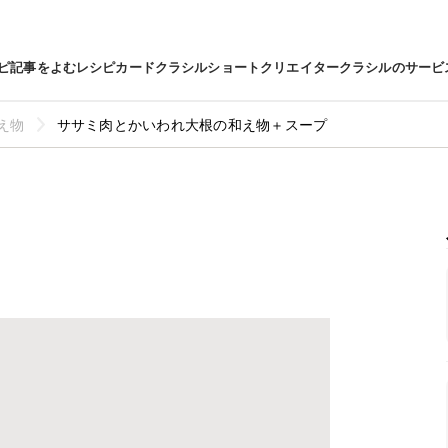
ピ
記事をよむ
レシピカード
クラシルショート
クリエイター
クラシルのサービ
え物
ササミ肉とかいわれ大根の和え物＋スープ