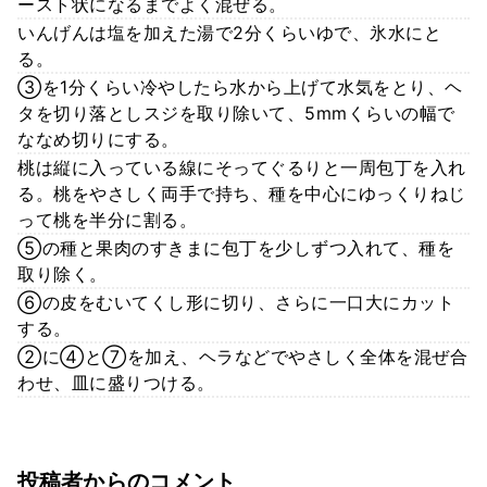
ースト状になるまでよく混ぜる。
いんげんは塩を加えた湯で2分くらいゆで、氷水にと
る。
③を1分くらい冷やしたら水から上げて水気をとり、ヘ
タを切り落としスジを取り除いて、5mmくらいの幅で
ななめ切りにする。
桃は縦に入っている線にそってぐるりと一周包丁を入れ
る。桃をやさしく両手で持ち、種を中心にゆっくりねじ
って桃を半分に割る。
⑤の種と果肉のすきまに包丁を少しずつ入れて、種を
取り除く。
⑥の皮をむいてくし形に切り、さらに一口大にカット
する。
②に④と⑦を加え、ヘラなどでやさしく全体を混ぜ合
わせ、皿に盛りつける。
投稿者からのコメント