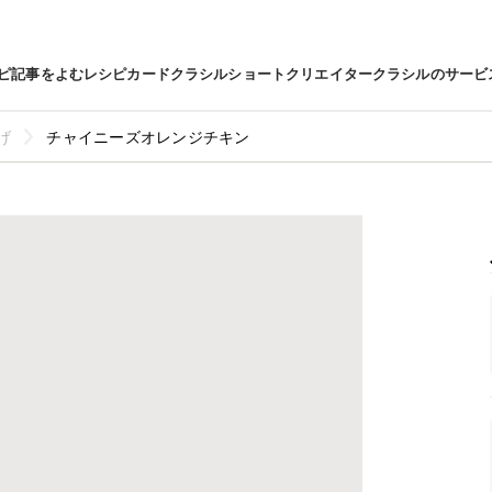
ピ
記事をよむ
レシピカード
クラシルショート
クリエイター
クラシルのサービ
げ
チャイニーズオレンジチキン