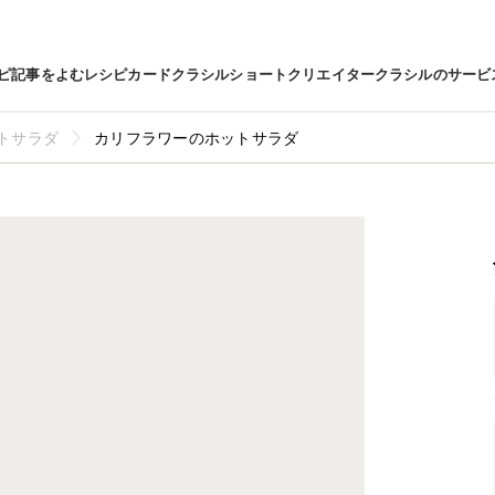
ピ
記事をよむ
レシピカード
クラシルショート
クリエイター
クラシルのサービ
トサラダ
カリフラワーのホットサラダ