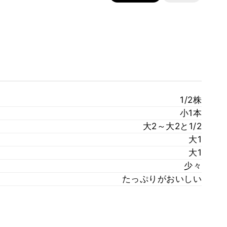
1/2株
小1本
大2～大2と1/2
大1
大1
少々
たっぷりがおいしい