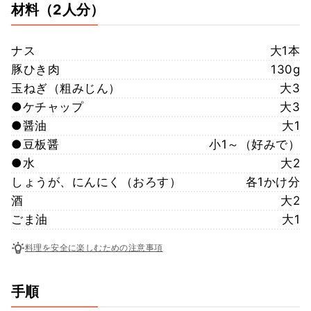
材料
（2人分）
ナス
大1本
豚ひき肉
130g
玉ねぎ（粗みじん）
大3
●ケチャップ
大3
●醤油
大1
●豆板醤
小1～（好みで）
●水
大2
しょうが、にんにく（おろす）
各1かけ分
酒
大2
ごま油
大1
料理を安全に楽しむための注意事項
手順