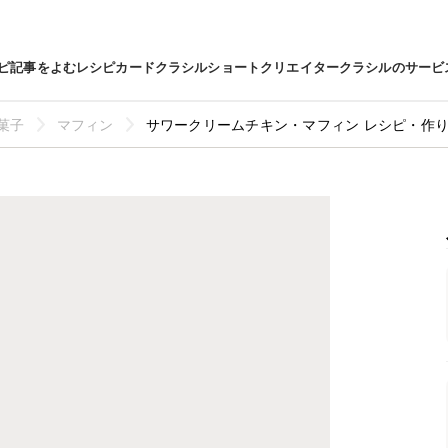
ピ
記事をよむ
レシピカード
クラシルショート
クリエイター
クラシルのサービ
菓子
マフィン
サワークリームチキン・マフィン レシピ・作