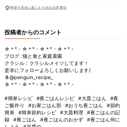
料理を安全に楽しむための注意事項
投稿者からのコメント
☆＊°・☆＊°・☆＊°・☆＊°・
ブログ :猫と食と家庭菜園
クラシル：クラシルメイツしてます！
是非にフォローよろしくお願いします/
🐧@penguin_recipe_
☆＊°・☆＊°・☆＊°・☆＊°・
#簡単レシピ
#夜ごはんレシピ
#大皿ごはん
#夜
ご飯作り
#お家ごはん部
#おうち夜ごはん
#節約
簡単
#簡単節約レシピ
#大皿料理
#夜ごはんの記
録
#夜ごはん
#夜ごはんのおかず
#夜ごはん何に
しよう
#豆腐の