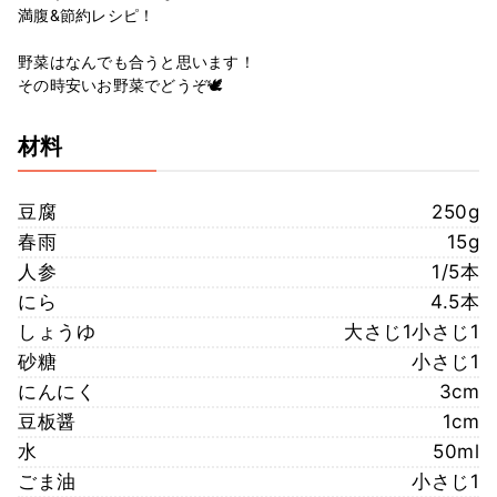
満腹&節約レシピ！
野菜はなんでも合うと思います！
その時安いお野菜でどうぞ🕊
材料
豆腐
250g
春雨
15g
人参
1/5本
にら
4.5本
しょうゆ
大さじ1小さじ1
砂糖
小さじ1
にんにく
3cm
豆板醤
1cm
水
50ml
ごま油
小さじ1