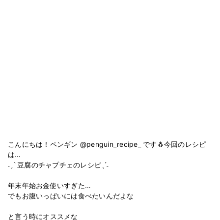
こんにちは！ペンギン @penguin_recipe_ です🐧今回のレシピ
は…
˗ˏˋ 豆腐のチャプチェのレシピˎˊ˗
年末年始お金使いすぎた…
でもお腹いっぱいには食べたいんだよな
と言う時にオススメな