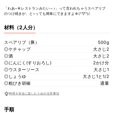
「わあ~☆レストランみたい～♪」って言われちゃうスペアリブ
のつけ焼きが、と~っても簡単にできますよ☆(^▽^)/
材料
（2人分）
スペアリブ（豚）
500g
◎ケチャップ
大さじ2
◎酒
大さじ2
◎にんにく(すりおろし)
2かけ分
◎ウスターソース
大さじ1
◎しょうゆ
大さじ1と1/2
◎粗びき胡椒
適量
料理を安全に楽しむための注意事項
手順