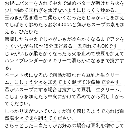
お鍋にバターを入れて中火で温めバターが溶けたら火を
少し弱めて玉ねぎを焦げないようにじっくり炒める。
玉ねぎが透き通って柔らかくなったらじゃがいもを加え
てしばらく炒めたらお水400ccと鶏がらスープの素を加
える。ひたひた
沸騰したら中火でじゃがいもが柔らかくなるまでアクを
すくいながら10〜15分ほど煮る。煮崩れてもOKです。
じゃがいもが柔らかくなったら火を止めて枝豆を加えて
ハンドブレンダーかミキサーで滑らかになるまで撹拌す
る。
ペースト状になるので粗熱が取れたら豆乳と生クリー
ム、こしょう少々を加えてよく混ぜて冷蔵庫で冷やす。
温かいスープにする場合は撹拌して豆乳、生クリーム、
こしょうを加えたら中火にかけて温めてから召し上がっ
てください。
しっかり味がついていますが薄く感じるようであれば自
然塩少々で味を調えてください。
さらっとした口当たりがお好みの場合は豆乳を増やして