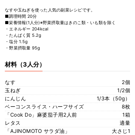
なすや玉ねぎを使った人気の副菜レシピです。
■調理時間 20分
■栄養情報(1人分)※野菜摂取量はきのこ類・いも類を除く
・エネルギー 204kcal
・たんぱく質 5.2g
・塩分 1.5g
・野菜摂取量 95g
材料
（3人分）
なす
2個
玉ねぎ
1/2個
にんじん
1/3本（50g）
ベーコンスライス・ハーフサイズ
8枚
「Cook Do」麻婆茄子用2人前
1箱
レタス
適量
「AJINOMOTO サラダ油」
大さじ1