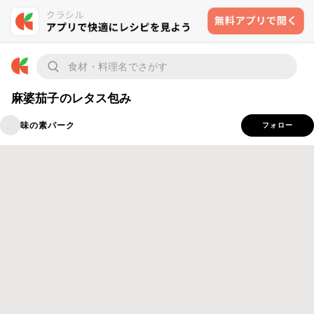
麻婆茄子のレタス包み
味の素パーク
フォロー