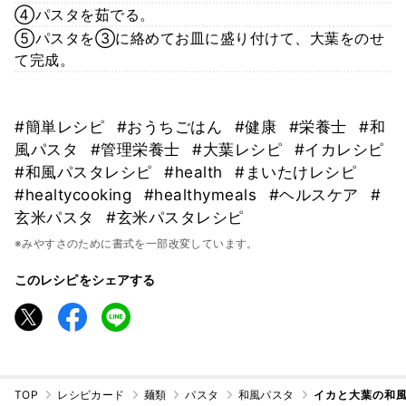
④パスタを茹でる。
⑤パスタを③に絡めてお皿に盛り付けて、大葉をのせ
て完成。
#簡単レシピ
#おうちごはん
#健康
#栄養士
#和
風パスタ
#管理栄養士
#大葉レシピ
#イカレシピ
#和風パスタレシピ
#health
#まいたけレシピ
#healtycooking
#healthymeals
#ヘルスケア
#
玄米パスタ
#玄米パスタレシピ
※みやすさのために書式を一部改変しています。
このレシピをシェアする
TOP
レシピカード
麺類
パスタ
和風パスタ
イカと大葉の和風