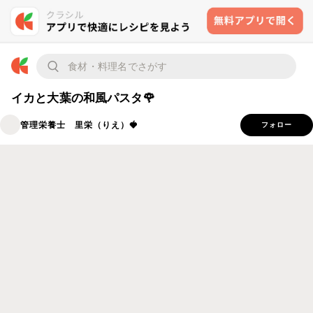
イカと大葉の和風パスタ🌹
管理栄養士 里栄（りえ）🍓
フォロー