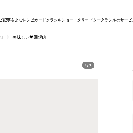
ピ
記事をよむ
レシピカード
クラシルショート
クリエイター
クラシルのサービ
肉
美味しい🖤回鍋肉
1/3