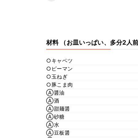
材料
（お皿いっぱい、多分2人
○キャベツ
○ピーマン
○玉ねぎ
○豚こま肉
Ⓐ醤油
Ⓐ酒
Ⓐ甜麺醤
Ⓐ砂糖
Ⓐ水
Ⓐ豆板醤