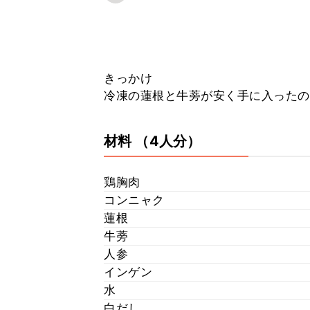
きっかけ
冷凍の蓮根と牛蒡が安く手に入ったの
材料
（4人分）
鶏胸肉
コンニャク
蓮根
牛蒡
人参
インゲン
水
白だし