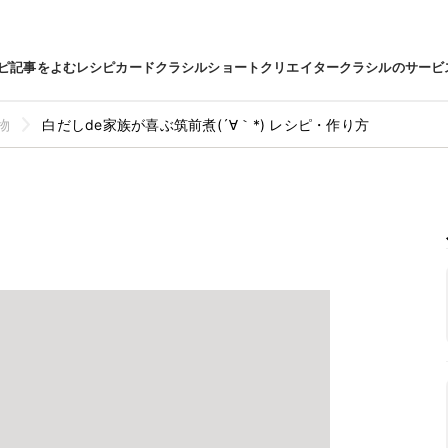
ピ
記事をよむ
レシピカード
クラシルショート
クリエイター
クラシルのサービ
物
白だしde家族が喜ぶ筑前煮(´∀｀*) レシピ・作り方