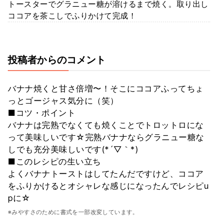
トースターでグラニュー糖が溶けるまで焼く。取り出し
ココアを茶こしでふりかけて完成！
投稿者からのコメント
バナナ焼くと甘さ倍増〜！そこにココアふってちょ
っとゴージャス気分に（笑）
■コツ・ポイント
バナナは完熟でなくても焼くことでトロットロにな
って美味しいです☆完熟バナナならグラニュー糖な
しでも充分美味しいです(*´▽｀*)
■このレシピの生い立ち
よくバナナトーストはしてたんだですけど、ココア
をふりかけるとオシャレな感じになったんでレシピu
pに☆
※みやすさのために書式を一部改変しています。