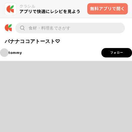
バナナココアトースト♡
tommy
フォロー