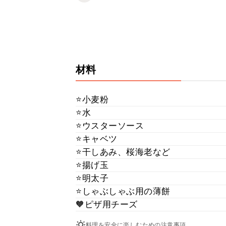
材料
⭐️小麦粉
⭐️水
⭐️ウスターソース
⭐️キャベツ
⭐️干しあみ、桜海老など
⭐️揚げ玉
⭐️明太子
⭐️しゃぶしゃぶ用の薄餅
🧡ピザ用チーズ
料理を安全に楽しむための注意事項