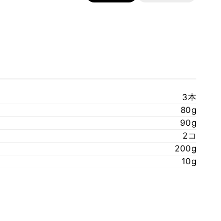
3本
80g
90g
2コ
200g
10g