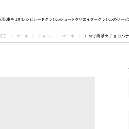
ピ
記事をよむ
レシピカード
クラシルショート
クリエイター
クラシルのサービ
菓子
ケーキ
チョコレートケーキ
ＨＭで簡単☆チョコバ