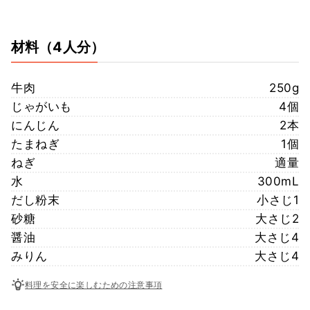
材料
（4人分）
牛肉
250g
じゃがいも
4個
にんじん
2本
たまねぎ
1個
ねぎ
適量
水
300mL
だし粉末
小さじ1
砂糖
大さじ2
醤油
大さじ4
みりん
大さじ4
料理を安全に楽しむための注意事項