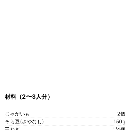
材料
（2〜3人分）
じゃがいも
2個
そら豆(さやなし)
150g
玉ねぎ
1/4個