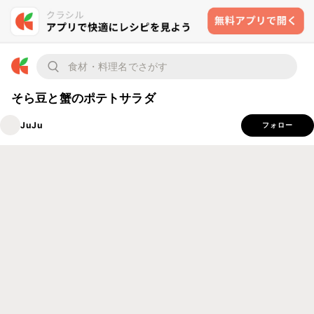
そら豆と蟹のポテトサラダ
JuJu
フォロー