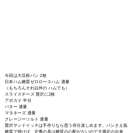
今回は大豆粉パン 2枚
日本ハム糖質ゼロロースハム 適量
（もちろんそれ以外の ハムでも）
スライスチーズ 贅沢に2枚
アボカド 半分
バター 適量
マヨネーズ 適量
クレージーソルト 適量
贅沢サンドイッチは手作りなら思う存分楽しめます。パンさえ低
糖質で焼けば、定番の具は糖質の心配がないので大満足の出来