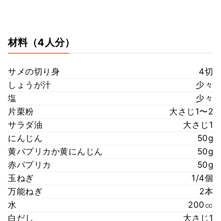
材料
（4人分）
サメの切り身
4切
しょうが汁
少々
塩
少々
片栗粉
大さじ1〜2
サラダ油
大さじ1
にんじん
50g
黄パプリカか黄にんじん
50g
赤パプリカ
50g
玉ねぎ
1/4個
万能ねぎ
2本
水
200㏄
白だし
大さじ1