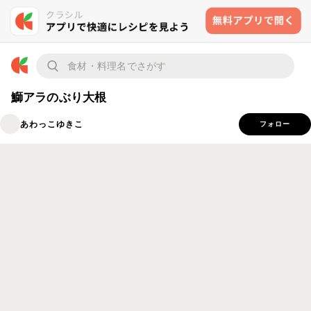
鰤アラのぶり大根
あわっこゆきこ
フォロー