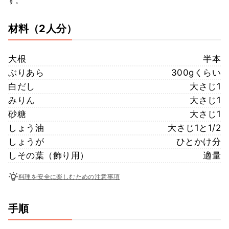
す。
材料
（2人分）
大根
半本
ぶりあら
300gくらい
白だし
大さじ1
みりん
大さじ1
砂糖
大さじ1
しょう油
大さじ1と1/2
しょうが
ひとかけ分
しその葉（飾り用）
適量
料理を安全に楽しむための注意事項
手順